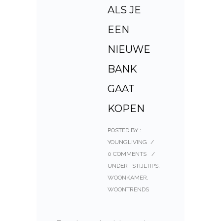
ALS JE
EEN
NIEUWE
BANK
GAAT
KOPEN
POSTED BY :
YOUNGLIVING
/
0 COMMENTS
/
UNDER :
STIJLTIPS
,
WOONKAMER
,
WOONTRENDS