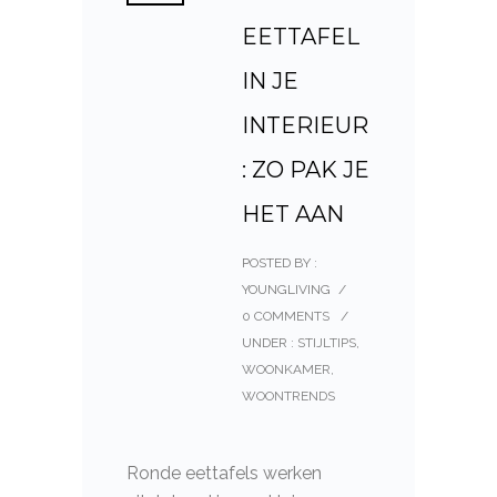
EETTAFEL
IN JE
INTERIEUR
: ZO PAK JE
HET AAN
POSTED BY :
YOUNGLIVING
/
0 COMMENTS
/
UNDER :
STIJLTIPS
,
WOONKAMER
,
WOONTRENDS
Ronde eettafels werken